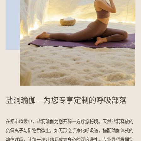
盐洞瑜伽---为您专享定制的呼吸部落
在都市喧嚣中，盐洞瑜伽为您开辟一方疗愈秘境。天然盐洞释放的
负氧离子与矿物质微尘，如无形之手净化呼吸道，搭配瑜伽体式的
韵律呼吸，让每一次吐纳都成为身心的深度洗礼。专业导师根据您