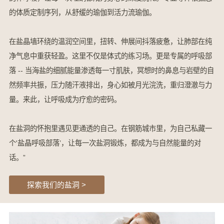
的体质定制序列，从舒缓的瑜伽到活力流瑜伽。
在盐晶墙环绕的温润空间里，扭转、伸展间抖落疲惫，让肺部在纯
净气息中重获轻盈。这里不仅是体式的练习场。更是专属的呼吸部
落 -- 当海盐的细腻能量渗透每一寸肌肤，冥想时的鼻息与岩壁的自
然频率共振，压力随汗液排出，身心如被月光浣洗，重归澄澈与力
量。来此，让呼吸成为疗愈的密码。
在盐洞的怀抱里遇见更通透的自己。在钢筋城市里，为自己私藏一
个'盐晶呼吸部落’，让每一次盐洞锻炼，都成为与自然能量的对
话。”
探索我们的盐洞 >