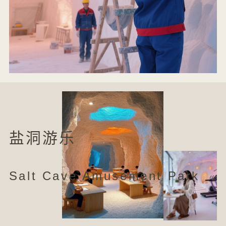
盐洞游乐
Salt Cave Amusement Park