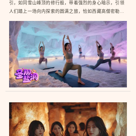
引，如同雪山峰顶的修行般，带着强烈的身心暗示，引领
人们踏上一场向内探索的圆满之旅，恰如西藏高僧密勒日
巴在雪山山洞十余载苦修，于隔绝尘嚣中成就精神的超
脱。 步入盐洞，便踏