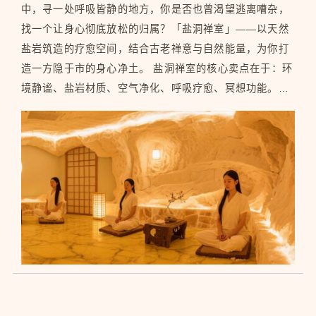
中，寻一处呼吸皆静的地方，你是否也曾渴望逃离嘈杂，
找一个让身心彻底放松的归属？「盐洞禅室」——以天然
盐岩筑造的疗愈空间，结合古老禅意与自然能量，为你打
造一方隐于市的身心净土。 盐洞禅室的核心卖点在于：环
境静谧、盐岩材质、空气净化、呼吸疗愈、冥想功能。盐
洞禅室，一方隐于尘嚣的养心之境。四壁以天然盐岩砌
筑，泛着微暖柔和的光晕，空气中弥漫