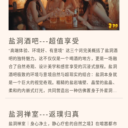
盐洞酒吧---超值享受
“高端体验、环境好、有意境” 这三个词完美概括了盐洞酒
吧的独特魅力。这不仅仅是一个喝酒的地方，更是一场融
合了自然奇观、设计美学和感官享受的沉浸式旅程。盐洞
酒吧极致的环境与意境自然与超现实的结合：盐洞本身就
是一个巨大的视觉奇观。粗糙的盐岩墙壁、晶莹的盐晶、
柔和的内嵌式灯光，共同营造出一种仿佛置身于外星洞穴
或远古冰川的超现实氛围。这种“原始感”和“奢华感”的碰
撞，是普通精装修酒吧无法比拟的。氛围营造大
盐洞禅室---返璞归真
盐洞禅室｜身心净土，静心疗愈的自然之境】在喧嚣都市