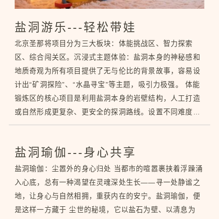
盐洞游乐---轻松带娃
北京圣那将项目分为三大板块：体能挑战区、智力探索
区、综合闯关区。沉浸式主题体验：盐洞本身的神秘感和
地质奇观为所有项目提供了无与伦比的背景故事，容易设
计出“矿洞探险”、“水晶寻宝”等主题，吸引力极强。 体能
锻炼区的核心项目是利用盐洞本身的岩壁结构，人工打造
或自然形成更复杂、更安全的探洞路线。设置不同难度等
级：幼儿体验道、儿童挑战道、勇士极限道。 网绳攀爬王
国是
盐洞瑜伽---身心共享
盐洞瑜伽：尘嚣外的身心归处 当都市的喧嚣裹挟着浮躁涌
入心底，总有一种渴望在灵魂深处生长——寻一处静谧之
地，让身心与自然相拥，重获内在的安宁。盐洞瑜伽，便
是这样一方藏于 尘世的秘境，它以盐石为壁、以清息为